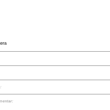
era
:
mentar: