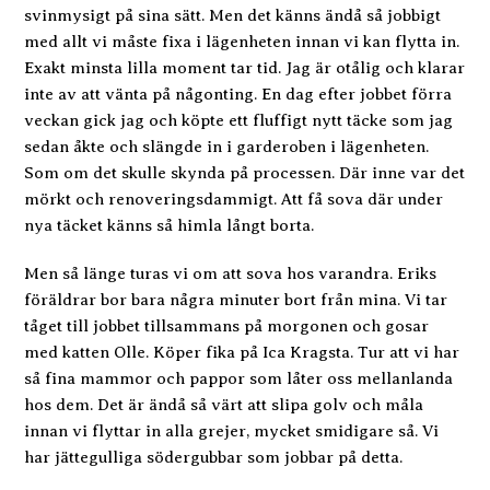
svinmysigt på sina sätt. Men det känns ändå så jobbigt
med allt vi måste fixa i lägenheten innan vi kan flytta in.
Exakt minsta lilla moment tar tid. Jag är otålig och klarar
inte av att vänta på någonting. En dag efter jobbet förra
veckan gick jag och köpte ett fluffigt nytt täcke som jag
sedan åkte och slängde in i garderoben i lägenheten.
Som om det skulle skynda på processen. Där inne var det
mörkt och renoveringsdammigt. Att få sova där under
nya täcket känns så himla långt borta.
Men så länge turas vi om att sova hos varandra. Eriks
föräldrar bor bara några minuter bort från mina. Vi tar
tåget till jobbet tillsammans på morgonen och gosar
med katten Olle. Köper fika på Ica Kragsta. Tur att vi har
så fina mammor och pappor som låter oss mellanlanda
hos dem. Det är ändå så värt att slipa golv och måla
innan vi flyttar in alla grejer, mycket smidigare så. Vi
har jättegulliga södergubbar som jobbar på detta.