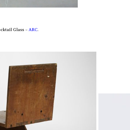
cktail Glass –
ARC
.