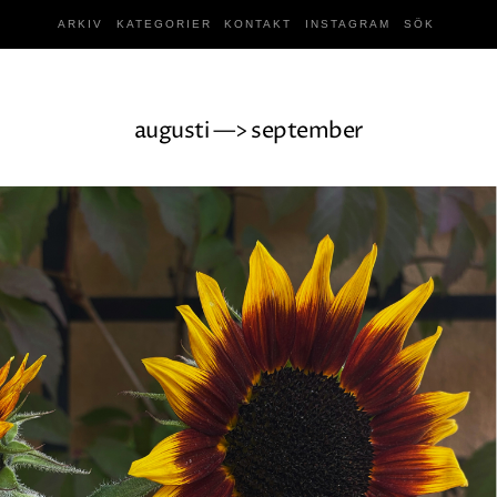
ARKIV
KATEGORIER
KONTAKT
INSTAGRAM
SÖK
augusti —> september